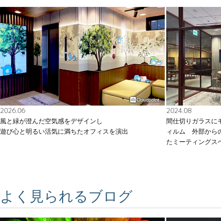
2026.06
2024.08
風と緑が澄んだ空気感をデザインし
間仕切りガラスに
遊び心と明るい活気に満ちたオフィスを演出
ィルム 外部から
たミーティングス
よく見られるブログ