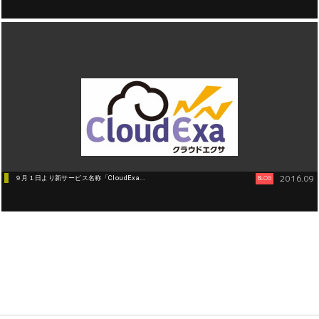
デジタルサイネージ
2016.09
９月１日より新サービス名称「CloudExa...
BLOG