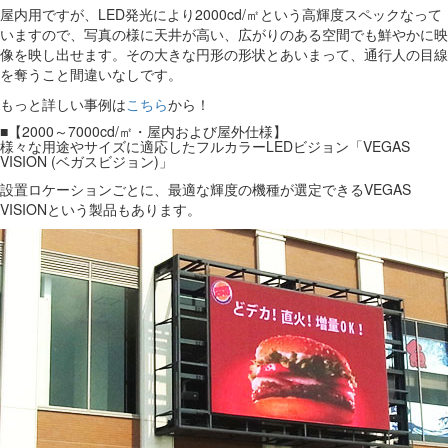
屋内用ですが、LED発光により2000cd/㎡という高輝度スペックなって
いますので、写真の様に天井が高い、広がりのある空間でも鮮やかに映
像を映し出せます。その大きな円形の形状とあいまって、通行人の目線
を奪うこと間違いなしです。
もっと詳しい事例は
こちら
から！
■【2000～7000cd/㎡・屋内および屋外仕様】
様々な用途やサイズに適応したフルカラーLEDビジョン「VEGAS
VISION (ベガスビジョン)」
設置ロケーションごとに、最適な輝度の機種が選定できるVEGAS
VISIONという製品もあります。