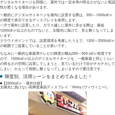
デジタルサイネージも同様に、屋外では一定水準の明るさがないと視認
性が悪くなる場合があります。
一般的にデジタルサイネージを屋内に設置する際は、350～1000cd/㎡
の輝度で表示できるディスプレイを使用します。
一方で屋外に設置したり、ガラス越しに屋外に見せる際は、最低
1200cd/㎡以上のものでないと、太陽光に負けて、見え難くなってしま
います。
クラウドポイントでは、設置環境を考慮したうえで、1200～2500cd/㎡
の範囲でご提案していることが多いです。
ちなみに一般的な家庭用テレビの輝度が概ね350～500 cd/㎡程度です
ので、1000cd/㎡以上のデジタルサイネージを、一般家庭と同じくらい
の明るさの空間に設置してしまうと、見ているだけで目がチカチカして
しまい、かえって視聴し難くなってしまいますので要注意です。
輝度別、活用シーンをまとめてみました！
■【2500cd/㎡・屋外仕様】
太陽光に負けない高輝度液晶ディスプレイ「Viviny (ヴィヴィニー)」