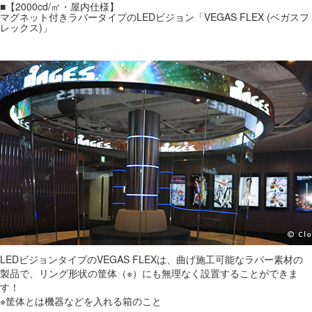
■【2000cd/㎡・屋内仕様】
マグネット付きラバータイプのLEDビジョン「VEGAS FLEX (ベガスフ
レックス)」
LEDビジョンタイプのVEGAS FLEXは、曲げ施工可能なラバー素材の
製品で、リング形状の筐体（※）にも無理なく設置することができま
す！
※筐体とは機器などを入れる箱のこと