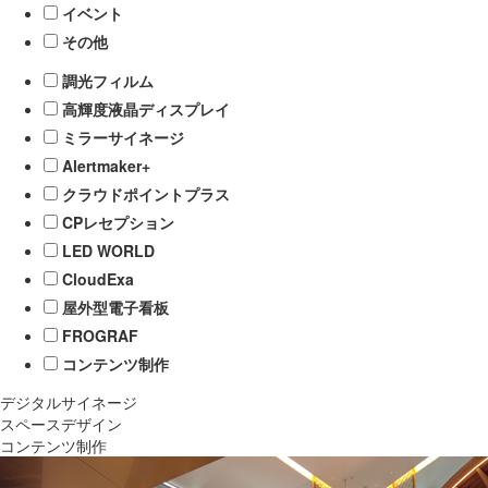
イベント
その他
調光フィルム
高輝度液晶ディスプレイ
ミラーサイネージ
Alertmaker+
クラウドポイントプラス
CPレセプション
LED WORLD
CloudExa
屋外型電子看板
FROGRAF
コンテンツ制作
デジタルサイネージ
スペースデザイン
コンテンツ制作