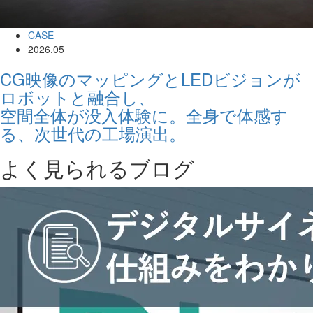
CASE
2026.05
CG映像のマッピングとLEDビジョンが
ロボットと融合し、
空間全体が没入体験に。全身で体感す
る、次世代の工場演出。
よく見られるブログ