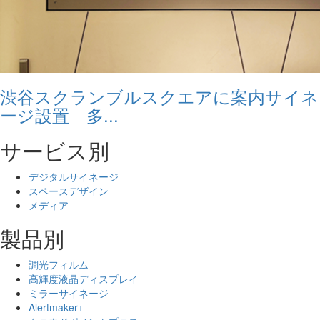
渋谷スクランブルスクエアに案内サイネ
ージ設置 多...
サービス別
デジタルサイネージ
スペースデザイン
メディア
製品別
調光フィルム
高輝度液晶ディスプレイ
ミラーサイネージ
Alertmaker+