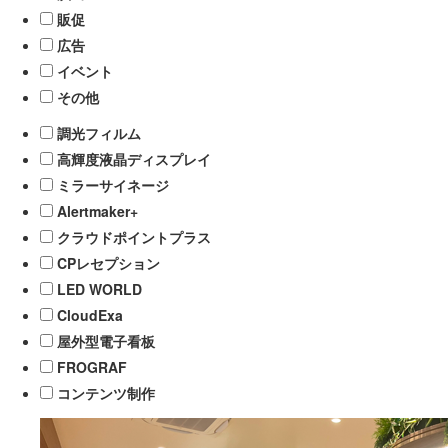
販促
広告
イベント
その他
調光フィルム
高輝度液晶ディスプレイ
ミラーサイネージ
Alertmaker+
クラウドポイントプラス
CPレセプション
LED WORLD
CloudExa
屋外型電子看板
FROGRAF
コンテンツ制作