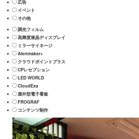
広告
イベント
その他
調光フィルム
高輝度液晶ディスプレイ
ミラーサイネージ
Alertmaker+
クラウドポイントプラス
CPレセプション
LED WORLD
CloudExa
屋外型電子看板
FROGRAF
コンテンツ制作