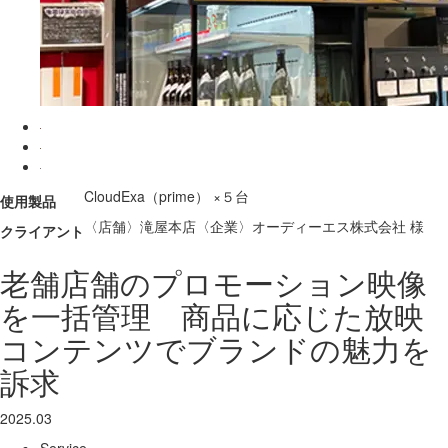
CloudExa（prime） ×５台
使用製品
〈店舗〉滝屋本店〈企業〉オーディーエス株式会社 様
クライアント
老舗店舗のプロモーション映像
を一括管理 商品に応じた放映
コンテンツでブランドの魅力を
訴求
2025.03