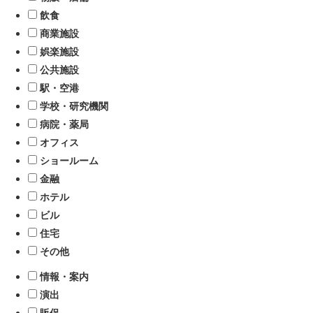
飲食
商業施設
娯楽施設
公共施設
駅・空港
学校・研究機関
病院・薬局
オフィス
ショールーム
金融
ホテル
ビル
住宅
その他
情報・案内
演出
販促