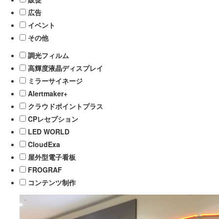
広告
イベント
その他
調光フィルム
高輝度液晶ディスプレイ
ミラーサイネージ
Alertmaker+
クラウドポイントプラス
CPレセプション
LED WORLD
CloudExa
屋外型電子看板
FROGRAF
コンテンツ制作