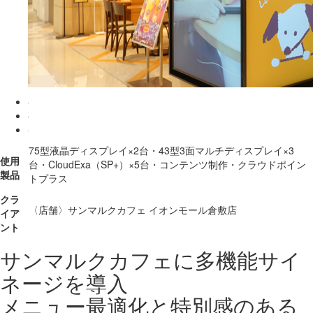
75型液晶ディスプレイ×2台・43型3面マルチディスプレイ×3
使用
台・CloudExa（SP+）×5台・コンテンツ制作・クラウドポイン
製品
トプラス
クラ
〈店舗〉サンマルクカフェ イオンモール倉敷店
イア
ント
サンマルクカフェに多機能サイ
ネージを導入
メニュー最適化と特別感のある