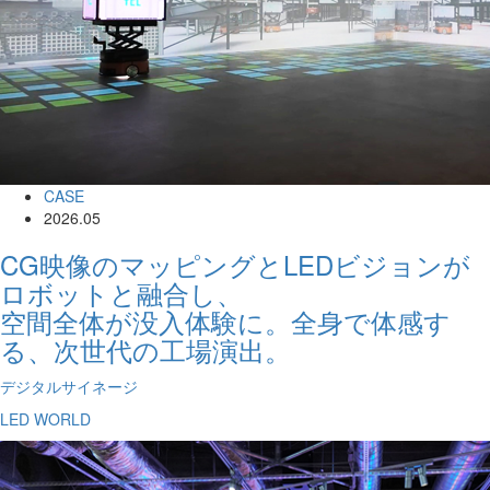
CASE
2026.05
CG映像のマッピングとLEDビジョンが
ロボットと融合し、
空間全体が没入体験に。全身で体感す
る、次世代の工場演出。
デジタルサイネージ
LED WORLD