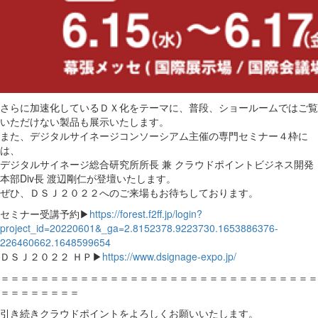
さらに加速化しているＤＸ化をテーマに、普段、ショールームではご覧
いただけない製品も展示いたします。
また、デジタルサイネージコンソーシアム主催の専門セミナー４枠に
は、
デジタルサイネージ総合研究所所長 兼 クラウドポイントビジネス開発
本部Div長 渡辺剛仁が登壇いたします。
ぜひ、ＤＳＪ２０２２へのご来場もお待ちしております。
セミナー受講予約▶
https://forest.f2ff.jp/login?
project_id=20220601&_ga=2.8152378.9223730.1653886376-
226460662.1648599654
ＤＳＪ２０２２ ＨＰ▶
https://www.dsignage-expo.jp/
＝＝＝＝＝＝＝＝＝＝＝＝＝＝＝＝＝＝＝＝＝＝＝＝＝＝＝＝＝＝＝＝
＝＝＝＝＝＝＝＝
引き続きクラウドポイントをよろしくお願いいたします。