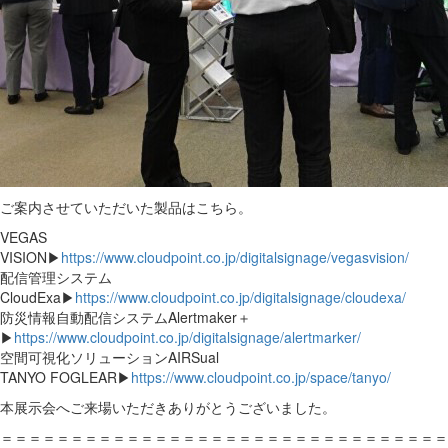
ご案内させていただいた製品はこちら。
VEGAS
VISION▶
https://www.cloudpoint.co.jp/digitalsignage/vegasvision/
配信管理システム
CloudExa▶
https://www.cloudpoint.co.jp/digitalsignage/cloudexa/
防災情報自動配信システムAlertmaker＋
▶
https://www.cloudpoint.co.jp/digitalsignage/alertmarker/
空間可視化ソリューションAIRSual
TANYO FOGLEAR▶
https://www.cloudpoint.co.jp/space/tanyo/
本展示会へご来場いただきありがとうございました。
＝＝＝＝＝＝＝＝＝＝＝＝＝＝＝＝＝＝＝＝＝＝＝＝＝＝＝＝＝＝＝＝