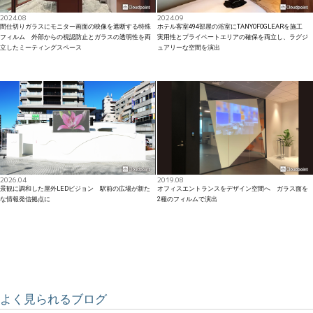
2024.08
2024.09
間仕切りガラスにモニター画面の映像を遮断する特殊
ホテル客室494部屋の浴室にTANYOFOGLEARを施工
フィルム 外部からの視認防止とガラスの透明性を両
実用性とプライベートエリアの確保を両立し、ラグジ
立したミーティングスペース
ュアリーな空間を演出
2026.04
2019.08
景観に調和した屋外LEDビジョン 駅前の広場が新た
オフィスエントランスをデザイン空間へ ガラス面を
な情報発信拠点に
2種のフィルムで演出
よく見られるブログ