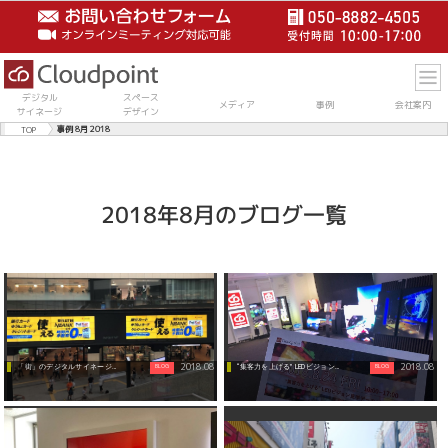
デジタル
スペース
メディア
事例
会社案内
サイネージ
デザイン
TOP
事例 8月 2018
2018年8月のブログ一覧
2018.08
2018.08
BLOG
BLOG
「街」のデジタルサイネージ（難波編）
“集客力を上げる” LEDビジョン見学デー無...