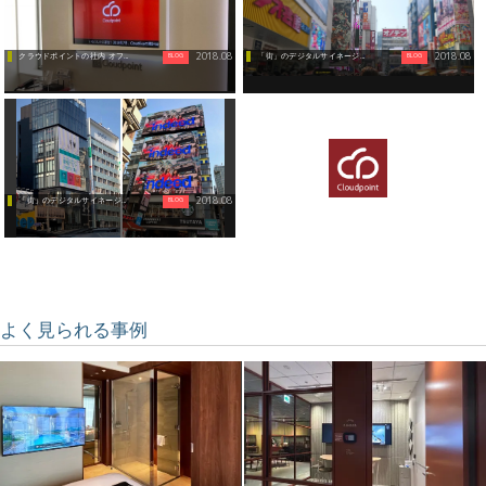
2018.08
2018.08
BLOG
BLOG
クラウドポイントの社内 オフィスサイネージ ...
「街」のデジタルサイネージ（秋葉原編）
2018.08
BLOG
「街」のデジタルサイネージ（心斎橋・道頓堀編...
よく見られる事例