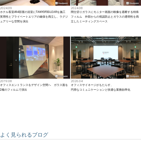
2024.09
2024.08
ホテル客室494部屋の浴室にTANYOFOGLEARを施工
間仕切りガラスにモニター画面の映像を遮断する特殊
実用性とプライベートエリアの確保を両立し、ラグジ
フィルム 外部からの視認防止とガラスの透明性を両
ュアリーな空間を演出
立したミーティングスペース
2019.08
2026.04
オフィスエントランスをデザイン空間へ ガラス面を
オフィスサイネージがもたらす、
2種のフィルムで演出
円滑なコミュニケーションと快適な業務効率化
よく見られるブログ