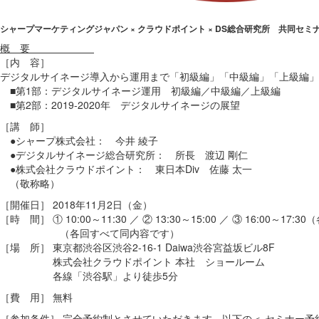
シャープマーケティングジャパン × クラウドポイント × DS総合研究所 共同セミ
概 要
［内 容］
デジタルサイネージ導入から運用まで「初級編」「中級編」「上級編」
■第1部：デジタルサイネージ運用 初級編／中級編／上級編
■第2部：2019-2020年 デジタルサイネージの展望
［講 師］
●シャープ株式会社： 今井 綾子
●デジタルサイネージ総合研究所： 所長 渡辺 剛仁
●株式会社クラウドポイント： 東日本Div 佐藤 太一
（敬称略）
［開催日］ 2018年11月2日（金）
［時 間］ ① 10:00～11:30 ／ ② 13:30～15:00 ／ ③ 16:00～17:
（各回すべて同内容です）
［場 所］ 東京都渋谷区渋谷2-16-1 Daiwa渋谷宮益坂ビル8F
株式会社クラウドポイント 本社 ショールーム
各線「渋谷駅」より徒歩5分
［費 用］ 無料
［参加条件］ 完全予約制とさせていただきます。以下の＜ セミナー予