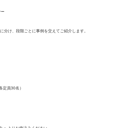
ナー
に分け、段階ごとに事例を交えてご紹介します。
30（各定員30名）
約 ＞よりお申込みください。