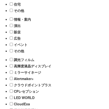
住宅
その他
情報・案内
演出
販促
広告
イベント
その他
調光フィルム
高輝度液晶ディスプレイ
ミラーサイネージ
Alertmaker+
クラウドポイントプラス
CPレセプション
LED WORLD
CloudExa