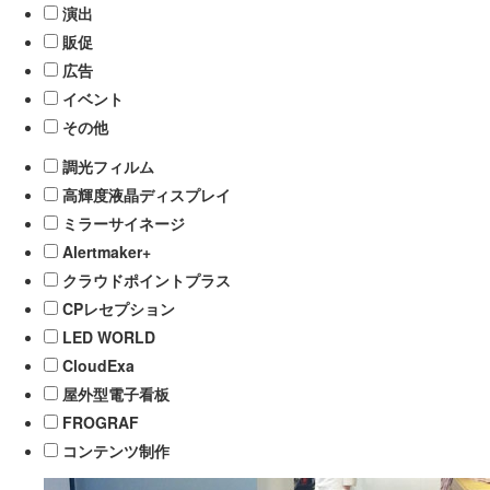
演出
販促
広告
イベント
その他
調光フィルム
高輝度液晶ディスプレイ
ミラーサイネージ
Alertmaker+
クラウドポイントプラス
CPレセプション
LED WORLD
CloudExa
屋外型電子看板
FROGRAF
コンテンツ制作