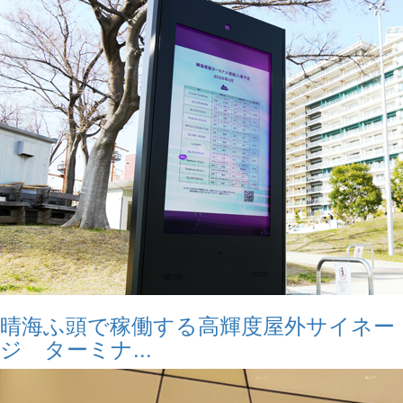
晴海ふ頭で稼働する高輝度屋外サイネー
ジ ターミナ...