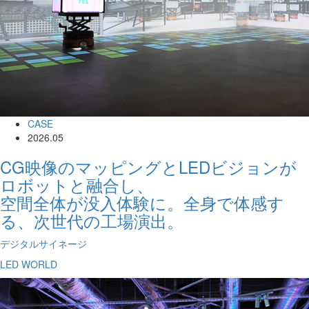
CASE
2026.05
CG映像のマッピングとLEDビジョンが
ロボットと融合し、
空間全体が没入体験に。全身で体感す
る、次世代の工場演出。
デジタルサイネージ
LED WORLD