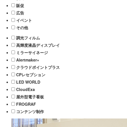
販促
広告
イベント
その他
調光フィルム
高輝度液晶ディスプレイ
ミラーサイネージ
Alertmaker+
クラウドポイントプラス
CPレセプション
LED WORLD
CloudExa
屋外型電子看板
FROGRAF
コンテンツ制作