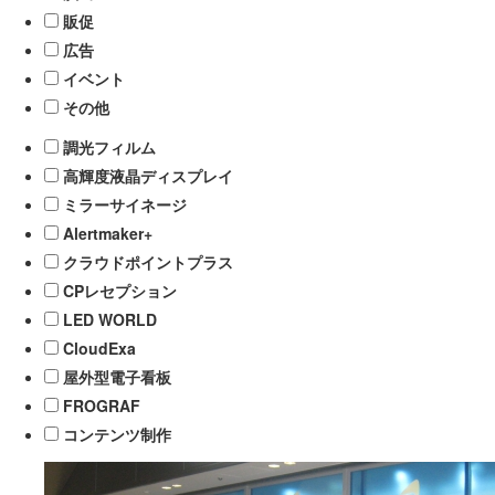
販促
広告
イベント
その他
調光フィルム
高輝度液晶ディスプレイ
ミラーサイネージ
Alertmaker+
クラウドポイントプラス
CPレセプション
LED WORLD
CloudExa
屋外型電子看板
FROGRAF
コンテンツ制作