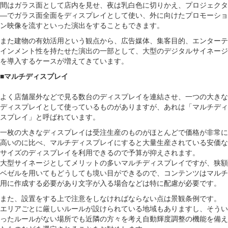
間はガラス面として店内を見せ、夜は乳白色に切りかえ、プロジェクタ
―でガラス面全面をディスプレイとして使い、外に向けたプロモーショ
ン映像を流すといった演出をすることもできます。
また建物の有効活用という観点から、広告媒体、集客目的、エンターテ
インメント性を持たせた演出の一部として、大型のデジタルサイネージ
を導入するケースが増えてきています。
■マルチディスプレイ
よく店舗屋外などで見る数台のディスプレイを連結させ、一つの大きな
ディスプレイとして使っているものがありますが、あれは「マルチディ
スプレイ」と呼ばれています。
一枚の大きなディスプレイは受注生産のものがほとんどで価格が非常に
高いのに比べ、マルチディスプレイにすると大量生産されている安価な
サイズのディスプレイを利用できるので予算が抑えされます。
大型サイネージとしてメリットの多いマルチディスプレイですが、狭額
ベゼルを用いてもどうしても境い目ができるので、コンテンツはマルチ
用に作成する必要があり文字が入る場合などは特に配慮が必要です。
また、設置をする上で注意をしなければならない点は景観条例です。
エリアごとに厳しいルールが設けられている地域もありますし、そうい
ったルールがない場所でも近隣の方々を考え自動輝度調整の機能を備え