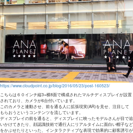
https://www.cloudpoint.co.jp/blog/2016/05/23/post-160523/
こちらは６０インチ縦3×横8面で構成されたマルチディスプレイが設置
されており、カメラが6台付いています。
このカメラと連動させ、前を通る人に拡張現実(AR)を見せ、注目して
もらおうというコンテンツを流しています。
ディスプレイの前を通ると、ディスプレイに映ったモデルさんが目で追
いかけてきたり、顔認識技術で通行人にリアルタイムに面白い帽子など
をかぶせたりといった、インタラクティブな表現で効果的に顧客誘引が