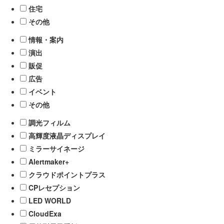
住宅
その他
情報・案内
演出
販促
広告
イベント
その他
調光フィルム
高輝度液晶ディスプレイ
ミラーサイネージ
Alertmaker+
クラウドポイントプラス
CPレセプション
LED WORLD
CloudExa