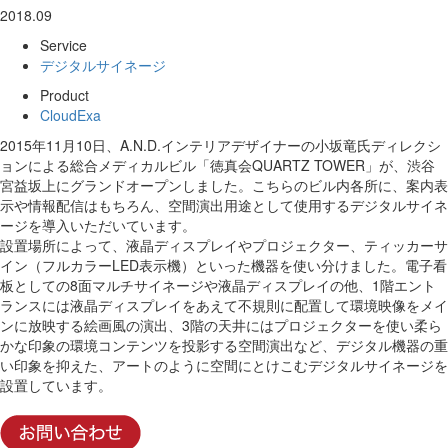
2018.09
Service
デジタルサイネージ
Product
CloudExa
2015年11月10日、A.N.D.インテリアデザイナーの小坂竜氏ディレクシ
ョンによる総合メディカルビル「徳真会QUARTZ TOWER」が、渋谷
宮益坂上にグランドオープンしました。こちらのビル内各所に、案内表
示や情報配信はもちろん、空間演出用途として使用するデジタルサイネ
ージを導入いただいています。
設置場所によって、液晶ディスプレイやプロジェクター、ティッカーサ
イン（フルカラーLED表示機）といった機器を使い分けました。電子看
板としての8面マルチサイネージや液晶ディスプレイの他、1階エント
ランスには液晶ディスプレイをあえて不規則に配置して環境映像をメイ
ンに放映する絵画風の演出、3階の天井にはプロジェクターを使い柔ら
かな印象の環境コンテンツを投影する空間演出など、デジタル機器の重
い印象を抑えた、アートのように空間にとけこむデジタルサイネージを
設置しています。