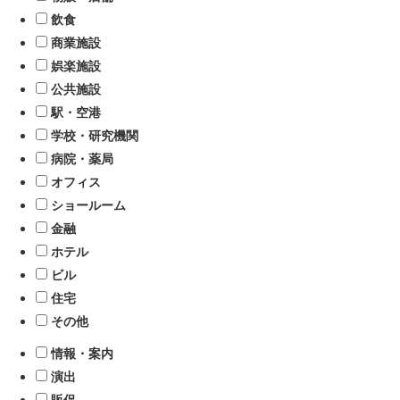
飲食
商業施設
娯楽施設
公共施設
駅・空港
学校・研究機関
病院・薬局
オフィス
ショールーム
金融
ホテル
ビル
住宅
その他
情報・案内
演出
販促