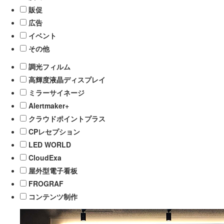
販促
広告
イベント
その他
調光フィルム
高輝度液晶ディスプレイ
ミラーサイネージ
Alertmaker+
クラウドポイントプラス
CPレセプション
LED WORLD
CloudExa
屋外型電子看板
FROGRAF
コンテンツ制作