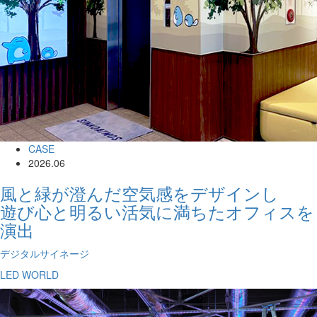
CASE
2026.06
風と緑が澄んだ空気感をデザインし
遊び心と明るい活気に満ちたオフィスを
演出
デジタルサイネージ
LED WORLD