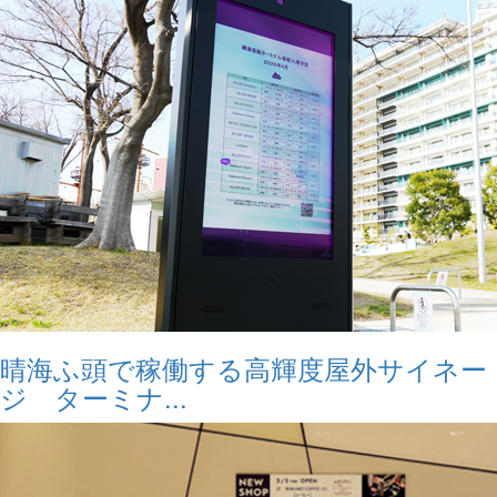
晴海ふ頭で稼働する高輝度屋外サイネー
ジ ターミナ...