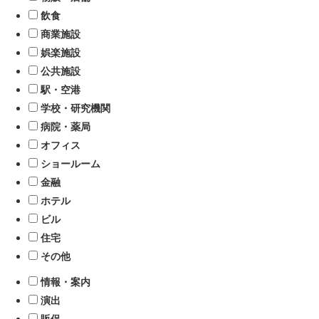
飲食
商業施設
娯楽施設
公共施設
駅・空港
学校・研究機関
病院・薬局
オフィス
ショールーム
金融
ホテル
ビル
住宅
その他
情報・案内
演出
販促