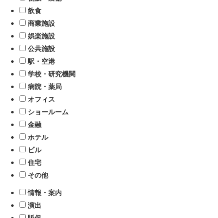
飲食
商業施設
娯楽施設
公共施設
駅・空港
学校・研究機関
病院・薬局
オフィス
ショールーム
金融
ホテル
ビル
住宅
その他
情報・案内
演出
販促