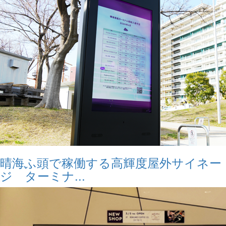
晴海ふ頭で稼働する高輝度屋外サイネー
ジ ターミナ...