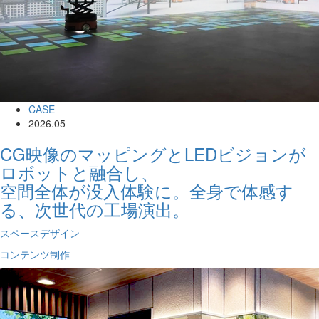
CASE
2026.05
CG映像のマッピングとLEDビジョンが
ロボットと融合し、
空間全体が没入体験に。全身で体感す
る、次世代の工場演出。
スペースデザイン
コンテンツ制作