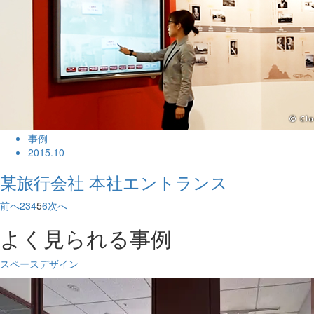
事例
2015.10
某旅行会社 本社エントランス
前へ
2
3
4
5
6
次へ
よく見られる事例
スペースデザイン