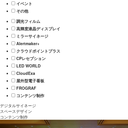
イベント
その他
調光フィルム
高輝度液晶ディスプレイ
ミラーサイネージ
Alertmaker+
クラウドポイントプラス
CPレセプション
LED WORLD
CloudExa
屋外型電子看板
FROGRAF
コンテンツ制作
デジタルサイネージ
スペースデザイン
コンテンツ制作