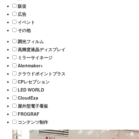
販促
広告
イベント
その他
調光フィルム
高輝度液晶ディスプレイ
ミラーサイネージ
Alertmaker+
クラウドポイントプラス
CPレセプション
LED WORLD
CloudExa
屋外型電子看板
FROGRAF
コンテンツ制作