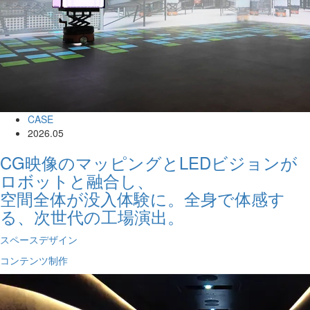
CASE
2026.05
CG映像のマッピングとLEDビジョンが
ロボットと融合し、
空間全体が没入体験に。全身で体感す
る、次世代の工場演出。
スペースデザイン
コンテンツ制作