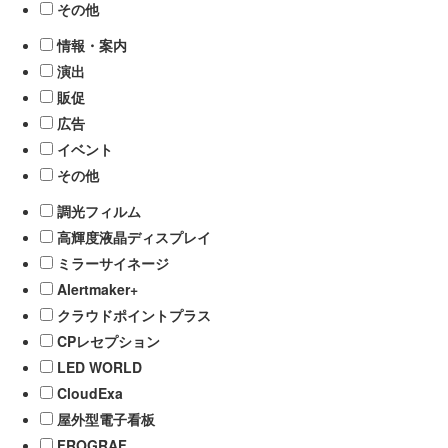
その他
情報・案内
演出
販促
広告
イベント
その他
調光フィルム
高輝度液晶ディスプレイ
ミラーサイネージ
Alertmaker+
クラウドポイントプラス
CPレセプション
LED WORLD
CloudExa
屋外型電子看板
FROGRAF