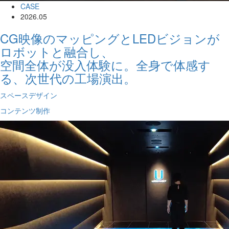
CASE
2026.05
CG映像のマッピングとLEDビジョンが
ロボットと融合し、
空間全体が没入体験に。全身で体感す
る、次世代の工場演出。
スペースデザイン
コンテンツ制作