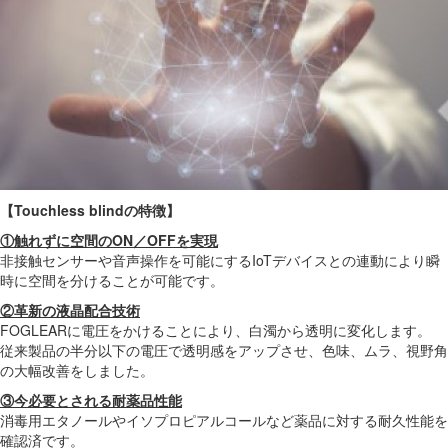
【
Touchless blind
の特徴】
①触れずに空間のON／OFFを実現
非接触センサーや音声操作を可能にするIoTデバイスとの連動により瞬
時に空間を分けることが可能です。
②革新の液晶配合技術
FOGLEARに電圧をかけることにより、白濁から透明に変化します。
従来製品の半分以下の電圧で透明感をアップさせ、色味、ムラ、視野角
の大幅改善をしました。
③今必要とされる耐薬品性能
消毒用エタノールやイソプロピアルコールなど薬品に対する耐久性能を
確認済です。