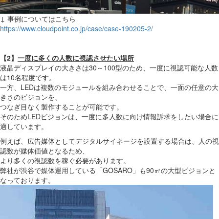
↓ 事例についてはこちら
https://www.cloudpoint.co.jp/case/case-190205-2/
【2】
一度に多くの人数に視認させたい場所
液晶ディスプレイの大きさは30～100型のため、一度に視認可能な人数
は10名程度です。
一方、LEDは複数のモジュールを組み合わせることで、一面の任意の大
きさのビジョンを、
つなぎ目なく製作することが可能です。
そのためLEDビジョンは、一度に多人数に向け情報訴求をしたい場合に
適しています。
例えば、広告媒体としてデジタルサイネージを設置する場合は、人の視
認数が媒体価値となるため、
より多くの視認数を稼ぐ必要があります。
弊社が渋谷で媒体運用している「GOSARO」も90㎡の大型ビジョンと
なっております。