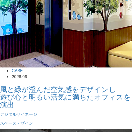
CASE
2026.06
風と緑が澄んだ空気感をデザインし
遊び心と明るい活気に満ちたオフィスを
演出
デジタルサイネージ
スペースデザイン