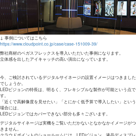
↓ 事例についてはこちら
https://www.cloudpoint.co.jp/case/case-151009-39/
弊社商材のベガスフレックスを導入いただいた事例になります。
立体感を出したアイキャッチの高い演出になっています。
今、ご検討されているデジタルサイネージの設置イメージはつきました
でしょうか。
LEDビジョンの特長は、明るく、フレキシブルな製作が可能という点で
す。
「近くで高解像度を見せたい」「とにかく低予算で導入したい」という
場合には、
LEDビジョンではカバーできない部分も多々ございます。
デジタルサイネージは実機をご覧いただかないとなかなかイメージがつ
きません。
クラウドポイントのショールームには、LEDビジョン、液晶ディスプレ