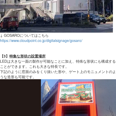
↓ GOSAROについてはこちら
https://www.cloudpoint.co.jp/digitalsignage/gosaro/
【3】
特集な形状の設置場所
LEDは大きな一面の製作が可能なことに加え、特殊な形状にも構成する
ことができます。これも大きな特長です。
下記のように窓面のみをくり抜いた形や、ゲート上のモニュメントのよ
うな造形も可能です。