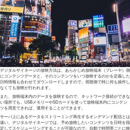
デジタルサイネージの放映方法は、あらかじめ放映端末（プレーヤ）側
にコンテンツデータと、そのコンテンツをいつ放映するのかを定義した
日時情報も合わせてダウンロードしますので、視聴側で特に何も操作し
なくても放映が行われます。
また、放映端末内のデータを放映するので、ネットワーク接続ができな
い場所でも、USBメモリーやSDカードを使って放映端末内にコンテン
ツを用意できれば、運用することができます。
サーバ上にあるデータをストリーミング再生するオンデマンド配信とは
違い、デジタルサイネージでは、予め放映したいコンテンツを日時を指
定してスケジューリングすることが可能なので、自動で時間帯ごとに映