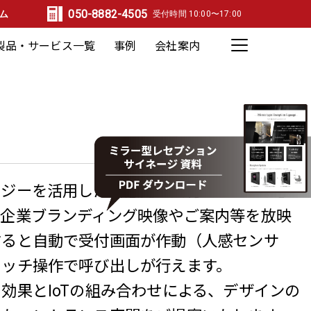
050-8882-4505
ム
受付時間 10:00〜17:00
製品・サービス一覧
事例
会社案内
デジタルサイネージ関連
スペースデザイン関連
メディア関連
会社概要
企業コンセプト
事業概要
ロジーを活用した新感覚「受付サイネージ」
は企業ブランディング映像やご案内等を放映
すると自動で受付画面が作動（人感センサ
タッチ操作で呼び出しが行えます。
効果とIoTの組み合わせによる、デザインの