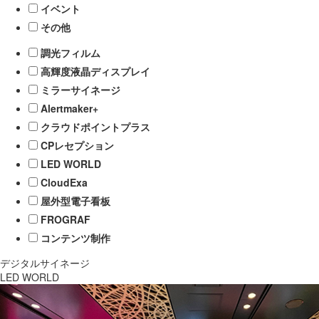
イベント
その他
調光フィルム
高輝度液晶ディスプレイ
ミラーサイネージ
Alertmaker+
クラウドポイントプラス
CPレセプション
LED WORLD
CloudExa
屋外型電子看板
FROGRAF
コンテンツ制作
デジタルサイネージ
LED WORLD