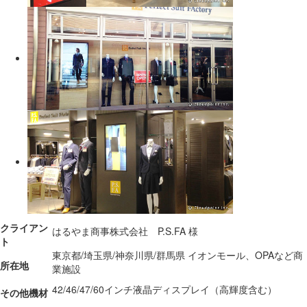
クライアン
はるやま商事株式会社 P.S.FA 様
ト
東京都/埼玉県/神奈川県/群馬県 イオンモール、OPAなど商
所在地
業施設
42/46/47/60インチ液晶ディスプレイ（高輝度含む）
その他機材