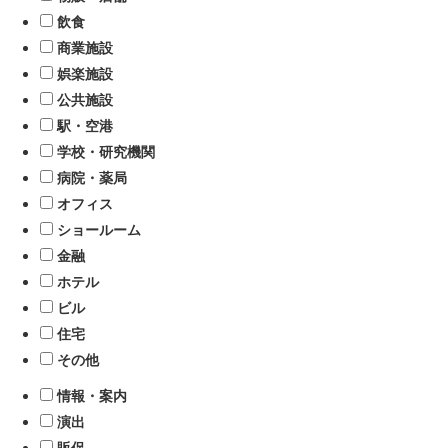
飲食
商業施設
娯楽施設
公共施設
駅・空港
学校・研究機関
病院・薬局
オフィス
ショールーム
金融
ホテル
ビル
住宅
その他
情報・案内
演出
販促