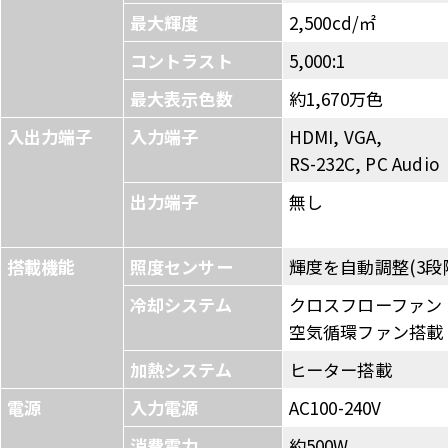
最大輝度
2,500cd/㎡
コントラスト
5,000:1
最大表示色数
約1,670万色
入出力端子
入力端子
HDMI, VGA,
RS-232C, PC Audio
出力端子
無し
搭載機能
照度センサー
輝度を自動調整(3段
冷却システム
クロスフローファン
空気循環ファン搭載
加熱システム
ヒーター搭載
電源
入力電源
AC100-240V
消費電力
約500W