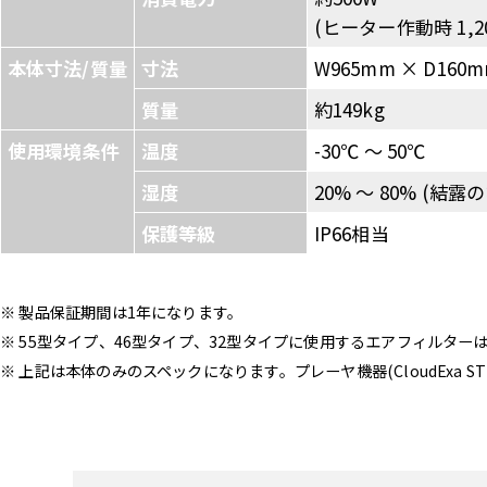
(ヒーター作動時 1,20
本体寸法/質量
寸法
W965mm × D160m
質量
約149kg
使用環境条件
温度
-30℃ 〜 50℃
湿度
20% 〜 80% (結露
保護等級
IP66相当
※ 製品保証期間は1年になります。
※ 55型タイプ、46型タイプ、32型タイプに使用するエアフィルタ
※ 上記は本体のみのスペックになります。プレーヤ機器(CloudExa 