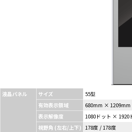
液晶パネル
サイズ
55型
有効表示領域
680mm × 1209mm
表示解像度
1080ドット × 192
視野角 (左右/上下)
178度 / 178度