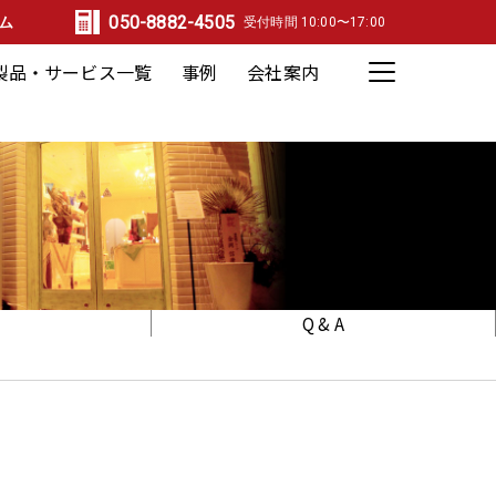
050-8882-4505
ム
受付時間 10:00〜17:00
製品・サービス一覧
事例
会社案内
デジタルサイネージ関連
スペースデザイン関連
メディア関連
会社概要
企業コンセプト
事業概要
Q & A