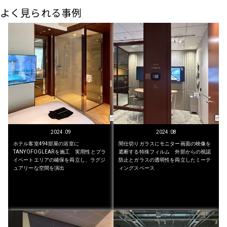
よく見られる事例
2024.09
2024.08
ホテル客室494部屋の浴室に
間仕切りガラスにモニター画面の映像を
TANYOFOGLEARを施工 実用性とプラ
遮断する特殊フィルム 外部からの視認
イベートエリアの確保を両立し、ラグジ
防止とガラスの透明性を両立したミーテ
ュアリーな空間を演出
ィングスペース